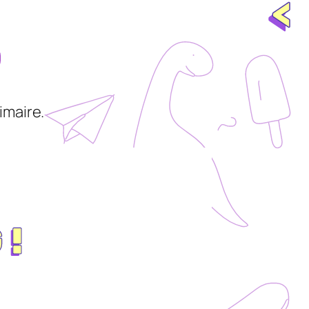
<
imaire.
 !