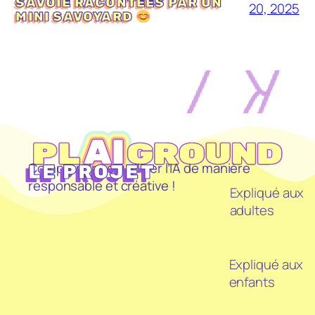
SAVOIE RACONTÉES PAR UN
20, 2025
MINI SAVOYARD
Comprendre et utiliser l’IA de manière
LE PROJET
responsable et créative !
Expliqué aux
adultes
Expliqué aux
enfants